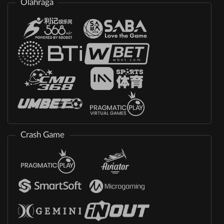
Olahraga
Crash Game