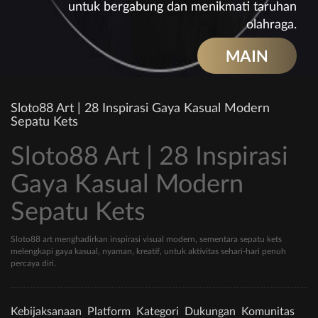
untuk bergabung dan menikmati taruhan
olahraga.
MAIN
Sloto88 Art | 28 Inspirasi Gaya Kasual Modern
Sepatu Kets
Sloto88 Art | 28 Inspirasi
Gaya Kasual Modern
Sepatu Kets
Sloto88 art menghadirkan inspirasi visual modern, sementara sepatu kets
melengkapi gaya kasual, nyaman, kreatif, untuk aktivitas sehari-hari penuh
percaya diri.
Kebijaksanaan
Platform
Kategori
Dukungan
Komunitas