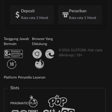
Deposit
Penarikan
Rata-rata 3 Menit
Rata-rata 5 Menit
Tanggung Jawab
Browser Yang
Bermain
Didukung
©2026 SLOTO88. Hak cipta
dilindungi | 18+
Platform Penyedia Layanan
Slots