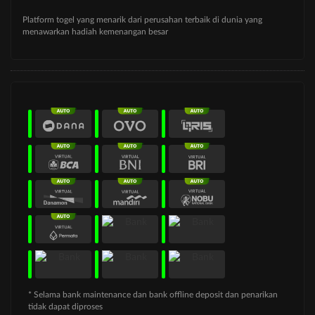
Platform togel yang menarik dari perusahan terbaik di dunia yang
menawarkan hadiah kemenangan besar
* Selama bank maintenance dan bank offline deposit dan penarikan
tidak dapat diproses