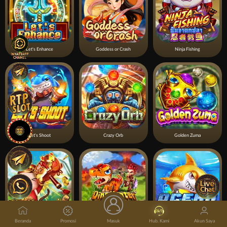
Let's Enhance
Goddess or Crash
Ninja Fishing
Let's Shoot
Crazy Orb
Golden Zuma
Beranda
Promosi
Masuk
Hub. Kami
Akun Saya
Big Hammer
Dino Hunter
Ocean Lord