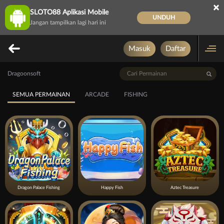
×
SLOTO88 Aplikasi Mobile
UNDUH
Jangan tampilkan lagi hari ini
Masuk
Daftar
Dragoonsoft
SEMUA PERMAINAN
ARCADE
FISHING
Dragon Palace Fishing
Happy Fish
Aztec Treasure