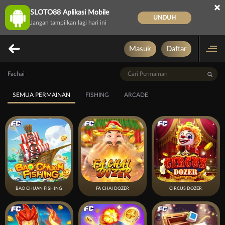
×
SLOTO88 Aplikasi Mobile
UNDUH
Jangan tampilkan lagi hari ini
Masuk
Daftar
Fachai
SEMUA PERMAINAN
FISHING
ARCADE
BAO CHUAN FISHING
FA CHAI DOZER
CIRCUS DOZER