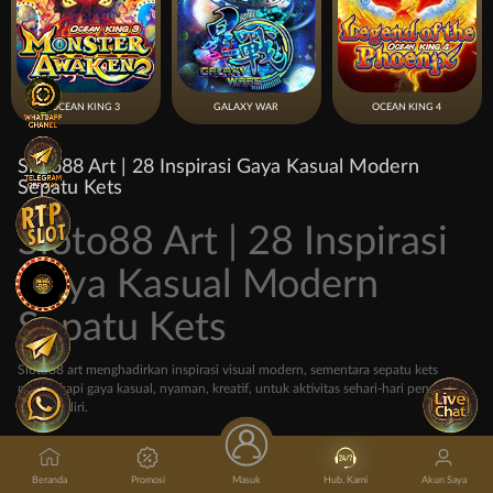
OCEAN KING 3
GALAXY WAR
OCEAN KING 4
Sloto88 Art | 28 Inspirasi Gaya Kasual Modern
Sepatu Kets
Sloto88 Art | 28 Inspirasi
Gaya Kasual Modern
Sepatu Kets
Sloto88 art menghadirkan inspirasi visual modern, sementara sepatu kets
melengkapi gaya kasual, nyaman, kreatif, untuk aktivitas sehari-hari penuh
percaya diri.
Kebijaksanaan
Platform
Beranda
Promosi
Masuk
Hub. Kami
Akun Saya