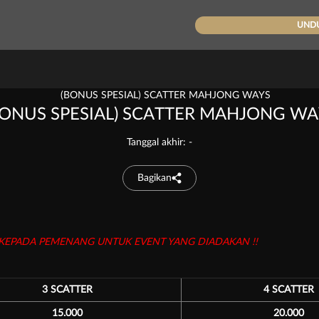
UND
BONUS SPESIAL) SCATTER MAHJONG WA
Tanggal akhir: -
Bagikan
 KEPADA PEMENANG UNTUK EVENT YANG DIADAKAN !!
3 SCATTER
4 SCATTER
15.000
20.000