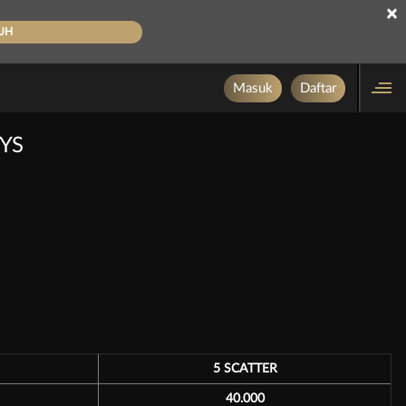
×
UH
Masuk
Daftar
YS
5 SCATTER
40.000