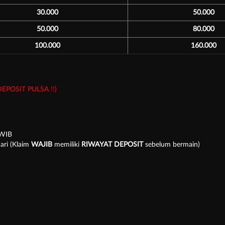
30.000
50.000
50.000
80.000
100.000
160.000
EPOSIT PULSA !!)
 WIB
ari (Klaim
WAJIB
memiliki
RIWAYAT DEPOSIT
sebelum bermain)